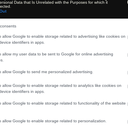
ersonal Data that Is Unrelated with the Purposes for which it
lected.
Hiking Hotspot: Page [A
Out
USA Hiking State: Arizo
consents
nicht verfügbar | not av
o allow Google to enable storage related to advertising like cookies on
evice identifiers in apps.
o allow my user data to be sent to Google for online advertising
s.
to allow Google to send me personalized advertising.
o allow Google to enable storage related to analytics like cookies on
dlich von Bitter Springs [AZ] in der Glen Canyon Nation
evice identifiers in apps.
o allow Google to enable storage related to functionality of the website
 Nachdem Sie durch Felsen hinunter ins Tal des Colora
Meilen nach Norden. Nachdem Sie über die Brücke den C
o allow Google to enable storage related to personalization.
 Sie dieser Strasse 1,33 Meilen, aber vergessen Sie ni