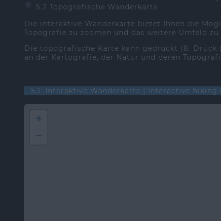
5.2 Topografische Wanderkarte
Die interaktive Wanderkarte bietet Ihnen die Mög
Topografie zu zoomen und das weitere Umfeld zu
Die topografische Karte kann gedruckt (8. Druck
an der Kartografie, der Natur und deren Topografi
5.1 Interaktive Wanderkarte | Interactive hikin
+
−