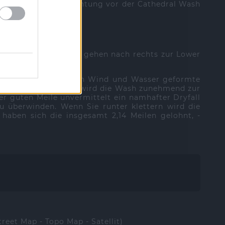
nrand in einer Ausbuchtung vor der Cathedral Wash
 zur Lower Wash. Sie gehen nach rechts zur Lower
chten. Zahllose, durch Wind und Wasser geformte
s zu umgehen. jedoch wird die Wash zunehmend zur
er guten Meile unvermittelt ein namhafter Dryfall
zu überwinden. Wenn Sie runter klettern wird die
haben sich die insgesamt 2,14 Meilen gelohnt, -
treet Map - Topo Map - Satellit)