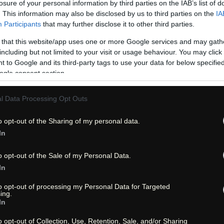
losure of your personal information by third parties on the IAB’s list of
. This information may also be disclosed by us to third parties on the
IA
leicht | easy
Participants
that may further disclose it to other third parties.
 that this website/app uses one or more Google services and may gath
1 - 1,5 Stunden
including but not limited to your visit or usage behaviour. You may click 
 to Google and its third-party tags to use your data for below specifi
2,14 Meilen = 3,44 km
ogle consent section.
l Data Processing Opt Outs
36°50'01''N - 111°38'25''W
o opt-out of the Sharing of my personal data.
.gpx)
Download *.gpx
(falls .
In
nicht verfügbar | not av
o opt-out of the Sale of my Personal Data.
In
rmation
to opt-out of processing my Personal Data for Targeted
ing.
In
Bilder | Images
o opt-out of Collection, Use, Retention, Sale, and/or Sharing