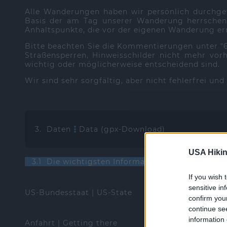
Alle Wanderungen haben wir persönlich durchge
Basis der am Tag unserer Wanderung herrschend
Anhaltspunkte, die vor der eigenen Wanderung ern
Bitte beachten Sie die Kommentierungen unter 
Straßensperren, Hinweisschilder nicht mehr vorh
wichtig oder möglicherweise entscheidend sind.
Wir sind sehr sorgfältig, aber nicht fehlerfrei un
3. Daten
Data (gpx-Download)
USA Hikin
3.1 Die wichtigsten Informationen | The most i
If you wish 
sensitive in
US-Bundesstaat | US-State
confirm you
continue se
information 
Anfahrt | Getting there