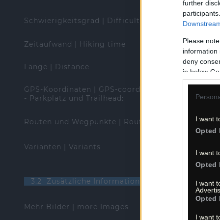
further disc
participants
Schwierigkeitsgrad | Difficulty
Downstream 
Please note
Zeitaufwand | Hiking time
information 
deny consent
Länge | Distance
in below Go
GPS-Koordinaten | GPS-coordinates (WGS84)
Persona
- Parkplatz und Trailhead:
I want t
Routen und Wegpunkte | Routes and waypoints (*
Opted 
Varianten | Variants
I want t
Opted 
3.2 Zusätzliche Informationen | Additional info
I want 
Advertis
Opted 
Mehr Bilder | more Images
I want t