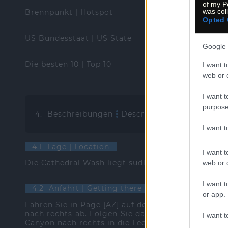
of my P
was col
Brennpunkt | Hotspot
Opted 
US Bundesstaat | US State
Google 
Die besten 10 | Top 10
I want t
web or d
I want t
purpose
4. Beschreibungen
Descriptions
I want 
4.1 Lage | Location
I want t
Die Cathedral Wash liegt südlich von Page und nör
web or d
I want t
4.2 Anfahrt | Getting there
or app.
Fahren Sie in Page [AZ] auf der US89 nach Süden.
nach rechts ab. Folgen Sie dann der US89A 15,7 
I want t
Canyon nach rechts in die Lees Ferry Road. Folgen