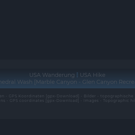
USA Wanderung
USA Hike
edral Wash [Marble Canyon - Glen Canyon Recre
n - GPS Koordinaten [gpx-Download] - Bilder - topographisch
ons - GPS coordinates [gpx-Download] - Images - Topographic h