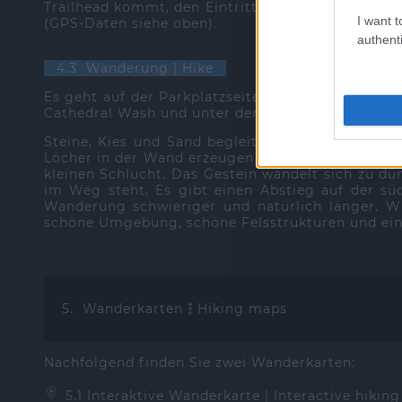
Trailhead kommt, den Eintritt zu bezahlen (15 US
I want t
(GPS-Daten siehe oben).
authenti
4.3 Wanderung | Hike
Es geht auf der Parkplatzseite in die Wash. Dor
Cathedral Wash und unter der Straße durch einen 
Steine, Kies und Sand begleiten Sie in die Was
Löcher in der Wand erzeugen eine Käse- oder Sch
kleinen Schlucht. Das Gestein wandelt sich zu du
im Weg steht. Es gibt einen Abstieg auf der süd
Wanderung schwieriger und natürlich länger. Wi
schöne Umgebung, schöne Felsstrukturen und eine
5. Wanderkarten
Hiking maps
Nachfolgend finden Sie zwei Wanderkarten:
5.1 Interaktive Wanderkarte | Interactive hiking