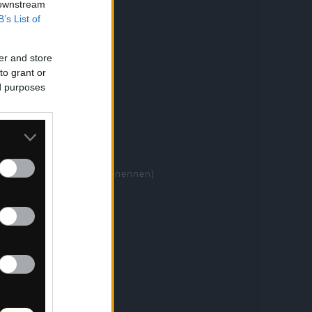
 downstream
B’s List of
er and store
to grant or
ed purposes
xml, dann nach .gpx umbenennen)
ailable