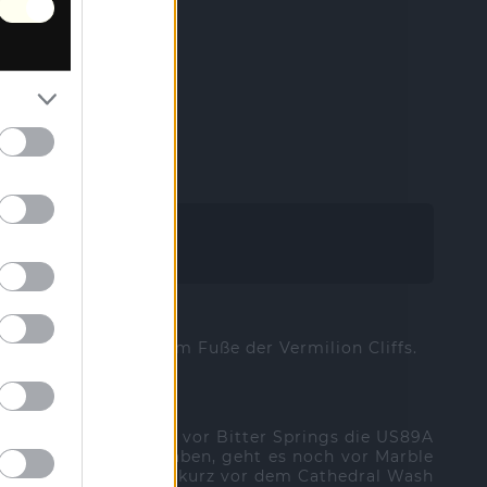
Z] | Kanab [UT]
na [AZ]
ailable
al Recreation Area am Fuße der Vermilion Cliffs.
do kommen, geht kurz vor Bitter Springs die US89A
olorado überquert haben, geht es noch vor Marble
cht, am Automaten, der kurz vor dem Cathedral Wash