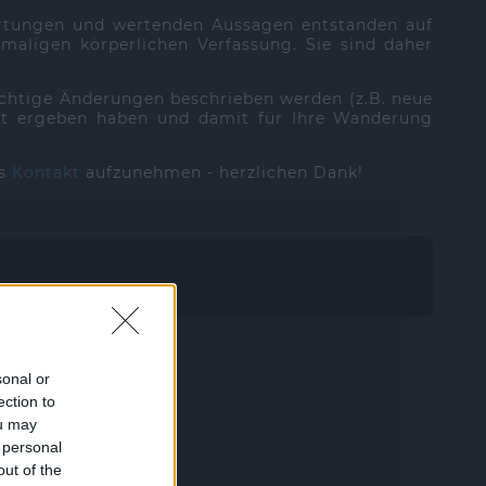
ertungen und wertenden Aussagen entstanden auf
aligen körperlichen Verfassung. Sie sind daher
ichtige Änderungen beschrieben werden (z.B. neue
 Zeit ergeben haben und damit für Ihre Wanderung
ns
Kontakt
aufzunehmen - herzlichen Dank!
sonal or
ection to
ou may
 personal
out of the