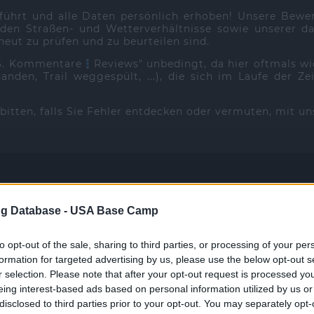
führt und alle Daten persönlich erhoben! Unsere Bew
en Straßen- und Wetterverhältnisse sowie unserer dam
eut zu prüfen und zu beurteilen sind.
"6. Kommentare
Reviews" unbedingt, da hier oftmals w
anden, Trail weggespült, ...), die sich im Laufe der
d bitten, falls Sie Fehler entdecken oder vermuten, mit u
g Database -
USA Base Camp
mportant information
to opt-out of the sale, sharing to third parties, or processing of your per
formation for targeted advertising by us, please use the below opt-out s
Arizona [AZ]
r selection. Please note that after your opt-out request is processed y
eing interest-based ads based on personal information utilized by us or
disclosed to third parties prior to your opt-out. You may separately opt-
PKW | Car