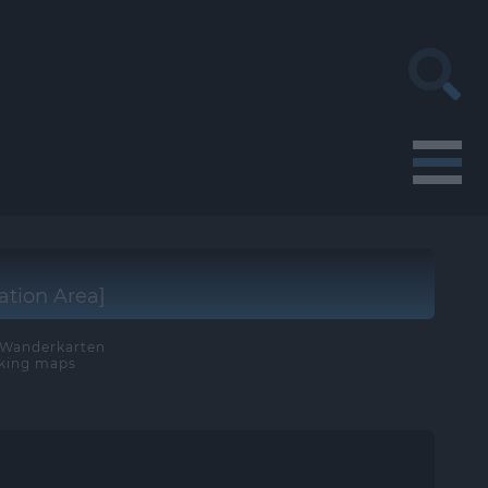
ation Area]
e Wanderkarten
iking maps