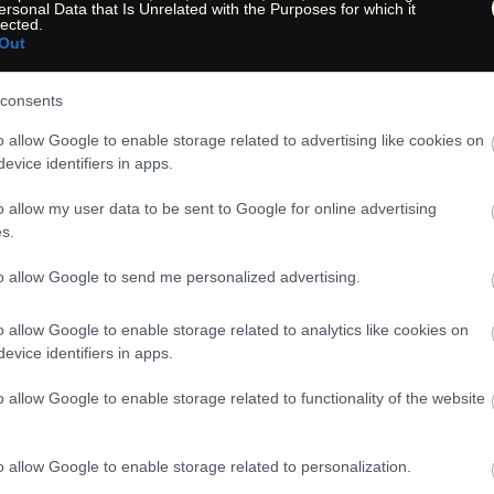
ersonal Data that Is Unrelated with the Purposes for which it
lected.
Out
Hiking Hotspot: Grand J
consents
USA Hiking State: Colo
o allow Google to enable storage related to advertising like cookies on
nicht verfügbar | not av
evice identifiers in apps.
o allow my user data to be sent to Google for online advertising
s.
to allow Google to send me personalized advertising.
o allow Google to enable storage related to analytics like cookies on
evice identifiers in apps.
d Junction, westlich des Colorado National Monuments,
o allow Google to enable storage related to functionality of the website
o allow Google to enable storage related to personalization.
intritt) und folgen Sie dem Rimrock Drive bis zur Abzw