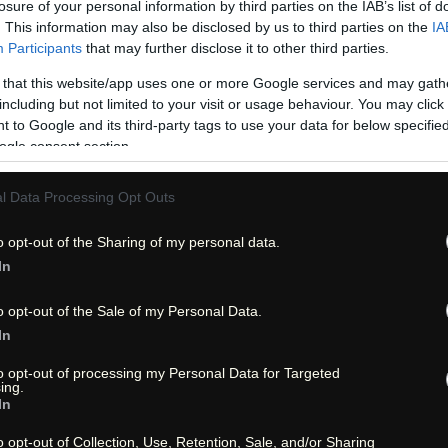
losure of your personal information by third parties on the IAB’s list of
. This information may also be disclosed by us to third parties on the
IA
leicht | easy
Participants
that may further disclose it to other third parties.
 that this website/app uses one or more Google services and may gath
0,5 - 1 Stunde
including but not limited to your visit or usage behaviour. You may click 
 to Google and its third-party tags to use your data for below specifi
0,44 Meilen = 0,71 km
ogle consent section.
l Data Processing Opt Outs
38°59'53''N - 108°49'45''W
39°00'04''N - 108°49'46''W
o opt-out of the Sharing of my personal data.
.gpx)
In
Download *.gpx
(falls .
o opt-out of the Sale of my Personal Data.
nicht verfügbar | not av
In
to opt-out of processing my Personal Data for Targeted
rmation
ing.
In
Bilder | Images
o opt-out of Collection, Use, Retention, Sale, and/or Sharing