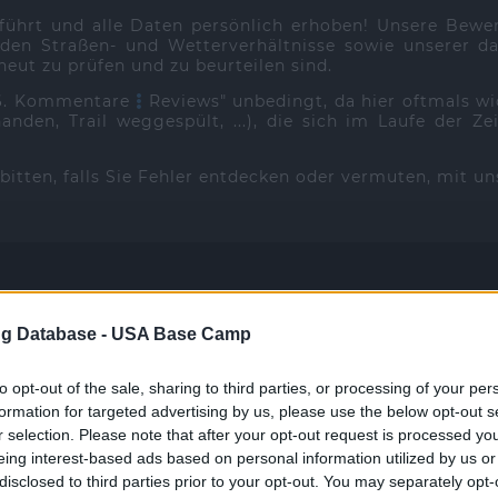
führt und alle Daten persönlich erhoben! Unsere Bew
en Straßen- und Wetterverhältnisse sowie unserer dam
eut zu prüfen und zu beurteilen sind.
"6. Kommentare
Reviews" unbedingt, da hier oftmals w
anden, Trail weggespült, ...), die sich im Laufe der
d bitten, falls Sie Fehler entdecken oder vermuten, mit u
g Database -
USA Base Camp
mportant information
to opt-out of the sale, sharing to third parties, or processing of your per
formation for targeted advertising by us, please use the below opt-out s
Colorado [CO]
r selection. Please note that after your opt-out request is processed y
eing interest-based ads based on personal information utilized by us or
disclosed to third parties prior to your opt-out. You may separately opt-
PKW | Car