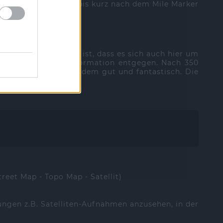
ade aus der DS Road bis kurz nach dem Mile Marker
siehe oben).
, obwohl anzunehmen ist, dass es sich auch hier um
liert stehenden Felsformation entgegen. Nach 350
Naturbrücke ist trotzdem gut und fantastisch. Die
treet Map - Topo Map - Satellit)
ungen z.B. Satelliten-Aufnahmen anzusehen, in der