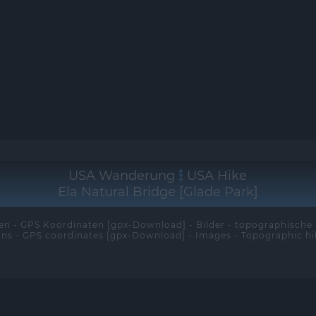
USA Wanderung
USA Hike
Ela Natural Bridge [Glade Park]
n - GPS Koordinaten [gpx-Download] - Bilder - topographisch
ons - GPS coordinates [gpx-Download] - Images - Topographic h