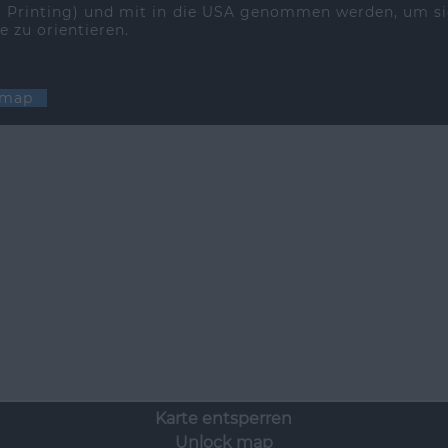
 | Printing) und mit in die USA genommen werden, um s
e zu orientieren.
g map
Karte entsperren
Unlock map