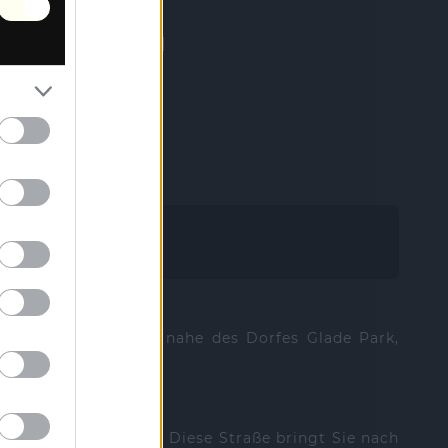
unction | Fruita [CO]
rado [CO]
ailable
 in der Clark Wash, nahe des Dorfes Glade Park,
eigung der DS Road. Diese Straße bringt Sie nach