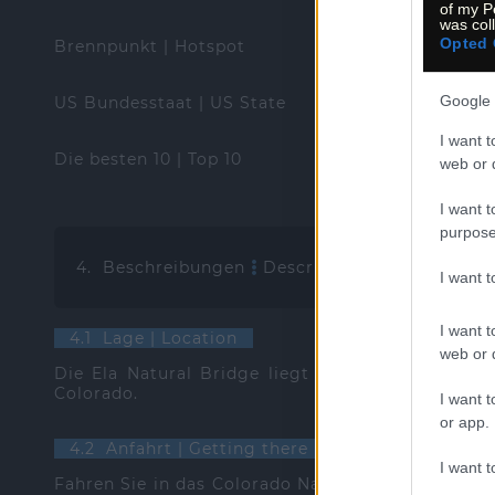
of my P
was col
Opted 
Brennpunkt | Hotspot
Google 
US Bundesstaat | US State
I want t
Die besten 10 | Top 10
web or d
I want t
purpose
4. Beschreibungen
Descriptions
I want 
I want t
4.1 Lage | Location
web or d
Die Ela Natural Bridge liegt westlich von Gran
Colorado.
I want t
or app.
4.2 Anfahrt | Getting there
I want t
Fahren Sie in das Colorado National Monument (E