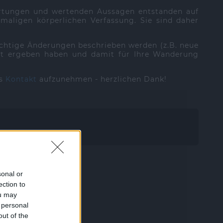
ertungen und wertenden Aussagen entstanden auf
aligen körperlichen Verfassung. Sie sind daher
ichtige Änderungen beschrieben werden (z.B. neue
 Zeit ergeben haben und damit für Ihre Wanderung
ns
Kontakt
aufzunehmen - herzlichen Dank!
sonal or
ection to
ou may
 personal
out of the