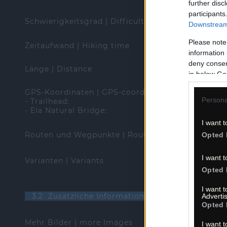
further disc
participants
Schwierigkeitsgrad | Difficulty
Downstream 
Please note
Zeitaufwand | Hiking time
information 
deny consent
Länge | Distance
in below Go
GPS-Koordinaten | GPS-coordinates (WGS84)
Persona
- Trailhead:
- Ela Natural Bridge:
I want t
Routen und Wegpunkte | Routes and waypoints (*
Opted 
I want t
Varianten | Variants
Opted 
I want 
3.2 Zusätzliche Informationen | Additional info
Advertis
Opted 
Mehr Bilder | more Images
I want t