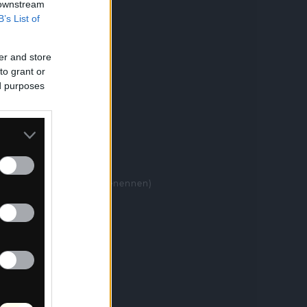
 downstream
B’s List of
er and store
to grant or
ed purposes
xml, dann nach .gpx umbenennen)
ailable