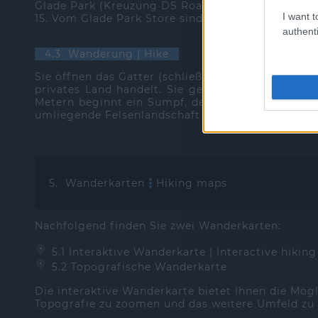
Glade Park (Kreuzung DS Road und S 16 1/2 Road).
I want t
15. Vom Glade Park Store sind es 5,6 Meilen bis z
authenti
4.3 Wanderung | Hike
Sie öffnen das Gatter (schließen nicht vergessen!
privates Land handelt. Sie gehen den gut sichtb
Metern beginnt ein Sumpf, der bei normalem Wasse
umliegende Felsenlandschaft erstrahlt in weiß un
5. Wanderkarten
Hiking maps
Nachfolgend finden Sie zwei Wanderkarten:
5.1 Interaktive Wanderkarte | Interactive hiking
5.2 Topografische Wanderkarte
Die interaktive Wanderkarte bietet Ihnen die Mög
Topografie zu zoomen und das weitere Umfeld zu