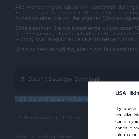
Alle Wanderungen haben wir persönlich durchge
Basis der am Tag unserer Wanderung herrschend
Anhaltspunkte, die vor der eigenen Wanderung ern
Bitte beachten Sie die Kommentierungen unter 
Straßensperren, Hinweisschilder nicht mehr vorh
wichtig oder möglicherweise entscheidend sind.
Wir sind sehr sorgfältig, aber nicht fehlerfrei un
3. Daten
Data (gpx-Download)
USA Hikin
3.1 Die wichtigsten Informationen | The most i
If you wish 
sensitive in
US-Bundesstaat | US-State
confirm you
continue se
information 
Anfahrt | Getting there