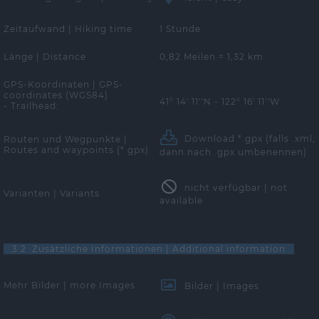
Zeitaufwand | Hiking time
1 Stunde
Länge | Distance
0,82 Meilen = 1,32 km
GPS-Koordinaten | GPS-
coordinates (WGS84)
41° 14' 11''N - 122° 16' 11''W
- Trailhead:
Download *.gpx
(falls .xml,
Routen und Wegpunkte |
Routes and waypoints (*.gpx)
dann nach .gpx umbenennen)
nicht verfügbar | not
Varianten | Variants
available
3.2 Zusätzliche Informationen | Additional information
Mehr Bilder | more Images
Bilder | Images