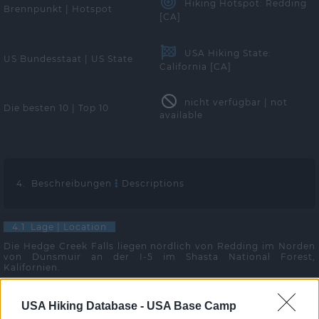
Hiking Hotspot: Redding
Brennpunkt | Hotspot
[CA]
USA Hiking State:
US Bundesstaat | US State
California [CA]
nicht verfügbar | not
Die besten 10 | Top 10
available
4. Beschreibungen
Descriptions
4.1 Lage | Location
Die Hedge Creek Falls liegen nördlich von Redding im Norden
von Dunsmuir an der I-5 im Shasta National Forest,
Kalifornien.
4.2 Anfahrt | Getting there
USA Hiking Database -
USA Base Camp
Nehmen Sie auf der Interstate 5 die Ausfahrt 732. Wenn Sie