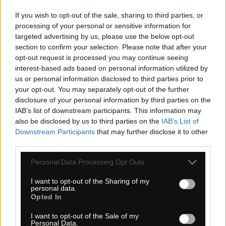
von Redding kommen, dann fahren Sie nach der Ausfahrt links
If you wish to opt-out of the sale, sharing to third parties, or
und unter der Interstate durch. Wenn Sie von Mount Shasta
kommen, dann parken Sie nach der Ausfahrt links am
processing of your personal or sensitive information for
Parkplatz. Gegenüber ist der Trailhead (GPS-Daten siehe
targeted advertising by us, please use the below opt-out
oben).
section to confirm your selection. Please note that after your
opt-out request is processed you may continue seeing
4.3 Wanderung | Hike
interest-based ads based on personal information utilized by
Der Trail führt bereits nach 0,2 Meilen zum diesem kleinen
us or personal information disclosed to third parties prior to
Wasserfall, den Hedge Creek Falls. Als wir vor Ort waren, kam
your opt-out. You may separately opt-out of the further
das Wasser eher tröpfelnd daher. Sie gehen hinter dem
Wasserfall in einem kleinen Alkoven rum und nehmen dann
disclosure of your personal information by third parties on the
vielleicht noch die nächsten 0,2 Meilen bis zu einer kleinen
IAB’s list of downstream participants. This information may
Aussichtsplattform auf den Sacramento River. Der Fluß zieht
gemächlich der Hauptstadt Kaliforniens entgegen.
also be disclosed by us to third parties on the
IAB’s List of
Downstream Participants
that may further disclose it to other
third parties.
Please note that this website/app uses one or more Google
Personal Data Processing Opt Outs
5. Wanderkarten
Hiking maps
services and may gather and store information including but
not limited to your visit or usage behaviour. You may click to
I want to opt-out of the Sharing of my
personal data.
grant or deny consent to Google and its third-party tags to
Nachfolgend finden Sie zwei Wanderkarten:
Opted In
use your data for below specified purposes in below Google
5.1 Interaktive Wanderkarte | Interactive hiking map
consent section.
I want to opt-out of the Sale of my
(Strassenkarte - topographische Karte - Satellit | Street
Personal Data.