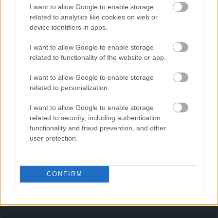
I want to allow Google to enable storage
related to analytics like cookies on web or
Karte entsperren
device identifiers in apps.
Unlock map
I want to allow Google to enable storage
related to functionality of the website or app.
I want to allow Google to enable storage
related to personalization.
I want to allow Google to enable storage
related to security, including authentication
Leaflet
functionality and fraud prevention, and other
user protection.
Start der Wanderung
Trailhead
CONFIRM
Oftmals finden Sie neben den GPS-Daten für die Wanderung
auch Routen für eine Off-Road-Anfahrt. Hier bedeutet der
Marker den Beginn der Off-Road-Fahrt.