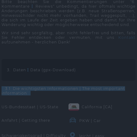
Bitte beachten Sie die Kommentierungen unter "6.
Kommentare
Reviews" unbedingt, da hier oftmals wichtige
Änderungen beschrieben werden (z.B. neue Straßensperren,
Hinweisschilder nicht mehr vorhanden, Trail weggespült, ...),
die sich im Laufe der Zeit ergeben haben und damit für Ihre
Wanderung wichtig oder möglicherweise entscheidend sind.
Wir sind sehr sorgfältig, aber nicht fehlerfrei und bitten, falls
Sie Fehler entdecken oder vermuten, mit uns
Kontakt
aufzunehmen - herzlichen Dank!
3. Daten
Data (gpx-Download)
3.1 Die wichtigsten Informationen | The most important
information
US-Bundesstaat | US-State
California [CA]
Anfahrt | Getting there
PKW | Car
Schwierigkeitsgrad | Difficulty
leicht | easy