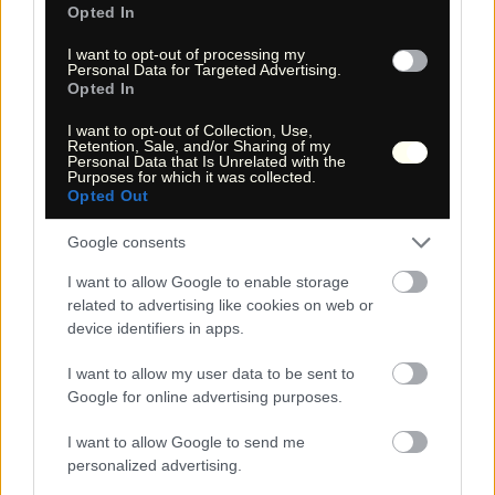
Map - Topo Map - Satellit)
Opted In
5.2 Topografische Wanderkarte
I want to opt-out of processing my
Die interaktive Wanderkarte bietet Ihnen die Möglichkeiten,
Personal Data for Targeted Advertising.
bei der Beurteilung und Planung der Wanderungen z.B.
Opted In
Satelliten-Aufnahmen anzusehen, in der Topografie zu zoomen
und das weitere Umfeld zu begutachten und zu erkunden.
I want to opt-out of Collection, Use,
Die topografische Karte kann gedruckt (8. Druck | Printing)
Retention, Sale, and/or Sharing of my
und mit in die USA genommen werden, um sich bei der
Personal Data that Is Unrelated with the
Wanderung, neben der GPS-Navigation, an der Kartografie,
Purposes for which it was collected.
der Natur und deren Topografie zu orientieren.
Opted Out
Google consents
5.1 Interaktive Wanderkarte | Interactive hiking map
I want to allow Google to enable storage
related to advertising like cookies on web or
+
device identifiers in apps.
−
I want to allow my user data to be sent to
Google for online advertising purposes.
I want to allow Google to send me
personalized advertising.