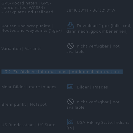
GPS-Koordinaten | GPS-
coordinates (WGS84)
38°16'39''N - 86°32'19''W
- Parkplatz und Trailhead:
Download *.gpx
(falls .xml,
Routen und Wegpunkte |
Routes and waypoints (*.gpx)
dann nach .gpx umbenennen)
nicht verfügbar | not
Varianten | Variants
available
3.2 Zusätzliche Informationen | Additional information
Mehr Bilder | more Images
Bilder | Images
nicht verfügbar | not
Brennpunkt | Hotspot
available
USA Hiking State: Indiana
US Bundesstaat | US State
[IN]