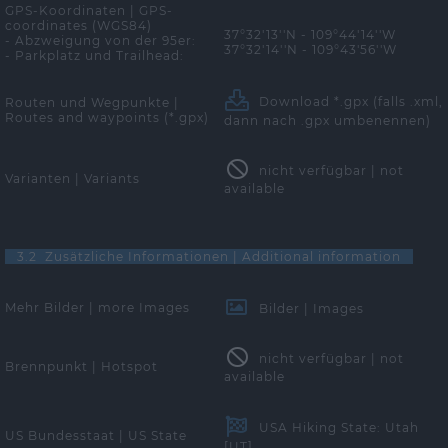
GPS-Koordinaten | GPS-
coordinates (WGS84)
37°32'13''N - 109°44'14''W
- Abzweigung von der 95er:
37°32'14''N - 109°43'56''W
- Parkplatz und Trailhead:
Download *.gpx
(falls .xml,
Routen und Wegpunkte |
Routes and waypoints (*.gpx)
dann nach .gpx umbenennen)
nicht verfügbar | not
Varianten | Variants
available
3.2 Zusätzliche Informationen | Additional information
Mehr Bilder | more Images
Bilder | Images
nicht verfügbar | not
Brennpunkt | Hotspot
available
USA Hiking State: Utah
US Bundesstaat | US State
[UT]