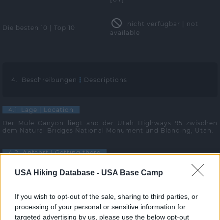
nicht verfügbar | not
Die besten 10 | Top 10
available
4. Beschreibungen
Descriptions
4.1 Lage | Location
Der Mule Canyon liegt and der Utah Highways 95 zwischen
dem Natural Bridges National Monument und Blanding, Utah.
4.2 Anfahrt | Getting there
Biegen Sie von der 95er in die ungeteerte, jedoch von jedem
USA Hiking Database -
USA Base Camp
PKW zu bewältigende Zufahrt ein (GPS-Koordinaten siehe
oben) und entrichten Sie Ihre Fee. Nach 0,3 Meilen parken Sie
Ihr Auto rechts an der Straße (GPS-Koordinaten siehe oben).
If you wish to opt-out of the sale, sharing to third parties, or
processing of your personal or sensitive information for
4.3 Wanderung | Hike
targeted advertising by us, please use the below opt-out