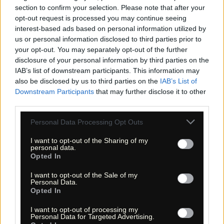
Von der Straße geht es Richtung Nordosten in den
section to confirm your selection. Please note that after your
wunderschönen Canyon. Eine einfache Familienwanderung.
opt-out request is processed you may continue seeing
Nach 1,45 km verpassen Sie bitte nicht die Indianerruinen
rechts oben, weitere kommen nach 3,15 und 4 km. Eine
interest-based ads based on personal information utilized by
interessante Abwechslung zum Canyon. Man kann sich das
us or personal information disclosed to third parties prior to
Indianerleben der früheren Zeit gut vorstellen.
your opt-out. You may separately opt-out of the further
disclosure of your personal information by third parties on the
IAB’s list of downstream participants. This information may
also be disclosed by us to third parties on the
IAB’s List of
5. Wanderkarten
Hiking maps
Downstream Participants
that may further disclose it to other
third parties.
Nachfolgend finden Sie zwei Wanderkarten:
Please note that this website/app uses one or more Google
Personal Data Processing Opt Outs
services and may gather and store information including but
5.1 Interaktive Wanderkarte | Interactive hiking map
(Strassenkarte - topographische Karte - Satellit | Street
not limited to your visit or usage behaviour. You may click to
I want to opt-out of the Sharing of my
Map - Topo Map - Satellit)
personal data.
grant or deny consent to Google and its third-party tags to
Opted In
5.2 Topografische Wanderkarte
use your data for below specified purposes in below Google
consent section.
Die interaktive Wanderkarte bietet Ihnen die Möglichkeiten,
I want to opt-out of the Sale of my
bei der Beurteilung und Planung der Wanderungen z.B.
Personal Data.
Satelliten-Aufnahmen anzusehen, in der Topografie zu zoomen
Opted In
und das weitere Umfeld zu begutachten und zu erkunden.
Die topografische Karte kann gedruckt (8. Druck | Printing)
I want to opt-out of processing my
und mit in die USA genommen werden, um sich bei der
Personal Data for Targeted Advertising.
Wanderung, neben der GPS-Navigation, an der Kartografie,