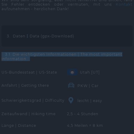
Sie Fehler entdecken oder vermuten, mit uns
Kontakt
aufzunehmen - herzlichen Dank!
3. Daten
Data (gpx-Download)
3.1 Die wichtigsten Informationen | The most important
information
US-Bundesstaat | US-State
Utah [UT]
Anfahrt | Getting there
PKW | Car
Schwierigkeitsgrad | Difficulty
leicht | easy
Zeitaufwand | Hiking time
2,5 - 4 Stunden
Länge | Distance
4,5 Meilen = 8 km