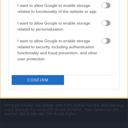
I want to allow Google to enable storage
related to functionality of the website or app.
I want to allow Google to enable storage
Leaflet
related to personalization.
I want to allow Google to enable storage
Start der Wanderung
related to security, including authentication
Trailhead
functionality and fraud prevention, and other
user protection.
Oftmals finden Sie neben den GPS-Daten für die Wanderung
auch Routen für eine Off-Road-Anfahrt. Hier bedeutet der
Marker den Beginn der Off-Road-Fahrt.
CONFIRM
Ende der Wanderung
End of Trail
Oftmals finden Sie neben den GPS-Daten für die Wanderung
auch Routen für eine Off-Road-Anfahrt. Hier bedeutet der
Marker das Ende der Off-Road-Fahrt.