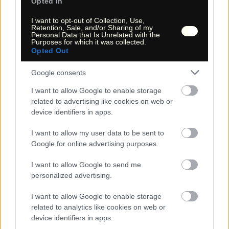
Opted In
der Natur und deren Topografie zu orientieren.
I want to opt-out of Collection, Use,
Retention, Sale, and/or Sharing of my
Personal Data that Is Unrelated with the
5.1 Interaktive Wanderkarte | Interactive hiking map
Purposes for which it was collected.
Opted Out
+
Google consents
−
I want to allow Google to enable storage
related to advertising like cookies on web or
device identifiers in apps.
I want to allow my user data to be sent to
Google for online advertising purposes.
I want to allow Google to send me
personalized advertising.
Karte entsperren
Unlock map
I want to allow Google to enable storage
related to analytics like cookies on web or
device identifiers in apps.