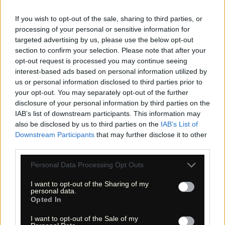
Daten für 4 Trailheads siehe oben). Parken Sie für die Sections
1-3 am Straßenrand, die Straße ist breit genug, und in der
Section 4 am Campground.
If you wish to opt-out of the sale, sharing to third parties, or
processing of your personal or sensitive information for
Von St. George waren es rund 75 Meilen, davon 12,66 Meilen
ungeteert.
targeted advertising by us, please use the below opt-out
section to confirm your selection. Please note that after your
4.3 Wanderung | Hike
opt-out request is processed you may continue seeing
interest-based ads based on personal information utilized by
Sie sind in einer unglaublichen Gegend gelandet!
us or personal information disclosed to third parties prior to
Section 1
your opt-out. You may separately opt-out of the further
Hier bietet eine Wash Orientierung. Links und rechts davon
stehen hier Zinnen, die etwas dunkler als das Weiß der anderen
disclosure of your personal information by third parties on the
Sektionen sind. Wie Wellen durchdringen kleine Absätze diese
IAB’s list of downstream participants. This information may
Hoodoos. Dort, wo sich die Wash verengt, haben Sie vielleicht
also be disclosed by us to third parties on the
IAB’s List of
Kontakt zu Kühen und sind hier in der Einsamkeit ziemlich
erschrocken.
Downstream Participants
that may further disclose it to other
third parties.
Section 2
Sie steigen halblinks zwischen den unglaublichen Formationen
kurz in Richtung Pass nach oben. Das Gelände ist teilweise
Please note that this website/app uses one or more Google
Personal Data Processing Opt Outs
ziemlich steil und sandig. Diese weißen Felsen sehen
services and may gather and store information including but
traumhaft aus.
not limited to your visit or usage behaviour. You may click to
I want to opt-out of the Sharing of my
Section 3
personal data.
grant or deny consent to Google and its third-party tags to
Wenn Sie oberhalb der 3. Sektion wieder angekommen sind,
Opted In
use your data for below specified purposes in below Google
suchen sie sich querfeldein den Abstieg, der nicht schwierig
ist. Und hier finden Sie den Höhepunkt der Reise durch die
consent section.
I want to opt-out of the Sale of my
Gipspyramiden des Pine Parks. In einer Wash entlang stehen