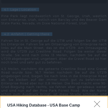
4.1 Lage | Location
Pine Park liegt nordwestlich von St. George, Utah, westlich
von Enterprise, Utah, östlich von Barclay und des Beaver Dam
State Parks, Nevada, im Dixie National Forest, Utah.
4.2 Anfahrt | Getting there
Fahren Sie in St. George auf die UT18 und folgen Sie der UT18
bis Enterprise. Fahren Sie am Ortseingang von Enterprise nach
links auf die Main Street, das ist die UT219. Am Ortsausgang
wird die UT219 zur Crestline Road. Folgen Sie weiter dieser
Straße. Sie wird nach zirka 13 Meilen, nachdem Sie auf die
UT219 abgebogen sind, ungeteert. Aber die Gravel Road ist hier
noch breit und sehr gut zu befahren.
4,5 Meilen, nachdem die geteerte Crestline Road eine Gravel
Road wurde bzw. 16,7 Meilen nachdem Sie auf die UT219
eingebogen sind, biegen Sie nach links in die Enterprise Road
ab. Sie bleiben auf der immer noch gut zu befahrenden
Enterprise Road aber nur 0,8 Meilen. Die Road macht eine 90-
Grad-Biegung nach rechts, sie fahren aber geradeaus weiter
und sind nun auf der Pine Park Forest Road. Wie der Name
schon zum Ausdruck bringt, ist diese Straße schmäler und
wird zunehmend schlechter, steiniger; insbesondere, wenn Sie
am Ende in den Pine Park Canyon fahren. Das Tempo muss
USA Hiking Database -
USA Base Camp
gedrosselt werden. Fahren Sie 8,8 Meilen bis zum Ziel (GPS-