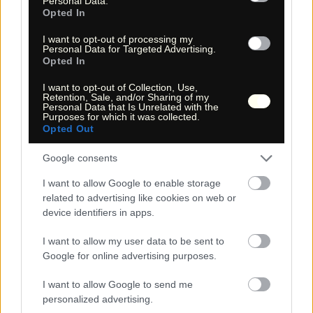
Personal Data.
links und rechts davon die unglaublichsten Formationen; wie
Opted In
mit Persil gewaschen. Es ist einfach der Hammer. Folgen Sie
der Wash nach links und steigen Sie am Ende dort wieder zur
Straße auf.
I want to opt-out of processing my
Personal Data for Targeted Advertising.
Section 4
Opted In
Hier gibt es einen ausgewiesenen Trail, den einzigen
Wanderweg im Pine Park. Der South Boundary Trail 31001 führt
rechts an die interessanten Cliffs heran und dann zweimal
I want to opt-out of Collection, Use,
links immer am Zaun entlang zurück zum Trailhead.
Retention, Sale, and/or Sharing of my
Personal Data that Is Unrelated with the
Sie haben nun mehrere Stunden in diesem interessanten und
Purposes for which it was collected.
wunderschönen Gebiet verbracht und unglaubliche
Opted Out
Felsformationen gesehen. Ich verspreche Ihnen, dass Sie
begeistert sind.
Google consents
I want to allow Google to enable storage
related to advertising like cookies on web or
5. Wanderkarten
Hiking maps
device identifiers in apps.
I want to allow my user data to be sent to
Nachfolgend finden Sie zwei Wanderkarten:
Google for online advertising purposes.
5.1 Interaktive Wanderkarte | Interactive hiking map
(Strassenkarte - topographische Karte - Satellit | Street
I want to allow Google to send me
Map - Topo Map - Satellit)
personalized advertising.
5.2 Topografische Wanderkarte