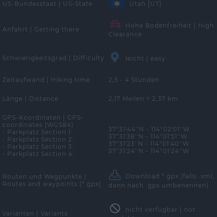
US-Bundesstaat | US-State
Utah [UT]
Hohe Bodenfreiheit | High
Anfahrt | Getting there
Clearance
Schwierigkeitsgrad | Difficulty
leicht | easy
Zeitaufwand | Hiking time
2,5 - 4 Stunden
Länge | Distance
2,17 Meilen = 2,37 km
GPS-Koordinaten | GPS-
coordinates (WGS84)
37°31'44''N - 114°02'01''W
- Parkplatz Section 1:
37°31'38''N - 114°01'51''W
- Parkplatz Section 2:
37°31'23''N - 114°01'40''W
- Parkplatz Section 3:
37°31'24''N - 114°01'24''W
- Parkplatz Section 4:
Download *.gpx
(falls .xml,
Routen und Wegpunkte |
Routes and waypoints (*.gpx)
dann nach .gpx umbenennen)
nicht verfügbar | not
Varianten | Variants