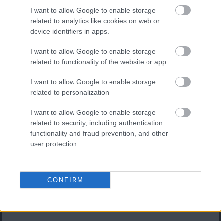
I want to allow Google to enable storage
Die interaktive Wanderkarte bietet Ihnen die Möglichkeiten,
bei der Beurteilung und Planung der Wanderungen z.B.
related to analytics like cookies on web or
Satelliten-Aufnahmen anzusehen, in der Topografie zu zoomen
device identifiers in apps.
und das weitere Umfeld zu begutachten und zu erkunden.
Die topografische Karte kann gedruckt (8. Druck | Printing)
I want to allow Google to enable storage
und mit in die USA genommen werden, um sich bei der
related to functionality of the website or app.
Wanderung, neben der GPS-Navigation, an der Kartografie,
der Natur und deren Topografie zu orientieren.
I want to allow Google to enable storage
related to personalization.
5.1 Interaktive Wanderkarte | Interactive hiking map
I want to allow Google to enable storage
related to security, including authentication
+
functionality and fraud prevention, and other
−
user protection.
CONFIRM