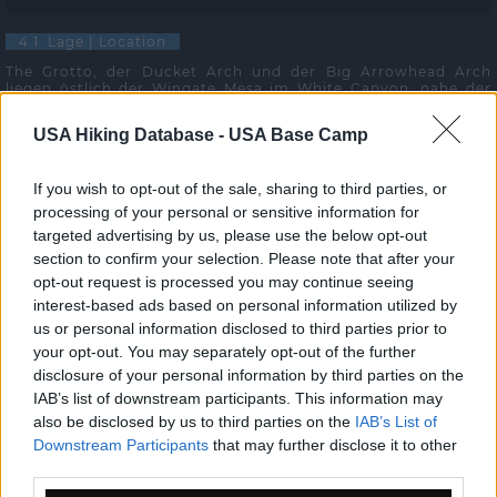
4.1 Lage | Location
The Grotto, der Ducket Arch und der Big Arrowhead Arch
liegen östlich der Wingate Mesa im White Canyon, nahe der
Ducket Crossing südlich des Lake Powell, Utah.
USA Hiking Database -
USA Base Camp
4.2 Anfahrt | Getting there
Fahren Sie von Hanksville die 95er nach Süden oder von
If you wish to opt-out of the sale, sharing to third parties, or
Blanding zuerst auf der 191er nach Süden und dann die 95er
processing of your personal or sensitive information for
nach Norden bis zum Parkplatz und Trailhead (GPS-
Koordinaten siehe oben), der direkt neben der 95er liegt.
targeted advertising by us, please use the below opt-out
section to confirm your selection. Please note that after your
opt-out request is processed you may continue seeing
4.3 Wanderung | Hike
interest-based ads based on personal information utilized by
Die Wanderung führt zuerst durch den Tunnel. Vermeiden Sie,
us or personal information disclosed to third parties prior to
den Tunnel zu befahren, denn am Ende ist ein hoher Absatz,
der Ihrem Auto nicht gut tun könnte. Ausserdem gewinnen sie
your opt-out. You may separately opt-out of the further
nichts.
disclosure of your personal information by third parties on the
Unmittelbar nach dieser Unterführung geht es rechts in den
IAB’s list of downstream participants. This information may
White Canyon, dem Sie über Sand rund eine halbe Meile nach
also be disclosed by us to third parties on the
IAB’s List of
Osten folgen. Rechts, etwas oberhalb des Canyons, ist der
Ducket Arch (GPS-Koordinaten siehe oben). Wer Kraft hat, der
Downstream Participants
that may further disclose it to other
steigt hinauf. Der Canyon wendet sich nach Süden und nach
third parties.
insgesamt einer guten Meilen sind Sie am Big Arrowhead Arch
und an der Grotto (GPS-Koordinaten siehe oben). Links vom