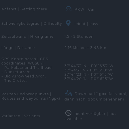
Anfahrt | Getting there
PKW | Car
Schwierigkeitsgrad | Difficulty
leicht | easy
Zeitaufwand | Hiking time
1,5 - 2 Stunden
Länge | Distance
2,16 Meilen = 3,48 km
GPS-Koordinaten | GPS-
coordinates (WGS84)
37°44'33''N - 110°16'53''W
- Parkplatz und Trailhead:
37°44'31''N - 110°16'18''W
- Ducket Arch:
37°44'23''N - 110°16'15''W
- Big Arrowhead Arch:
37°44'20''N - 110°16'15''W
- The Grotto:
Download *.gpx
(falls .xml,
Routen und Wegpunkte |
Routes and waypoints (*.gpx)
dann nach .gpx umbenennen)
nicht verfügbar | not
Varianten | Variants
available