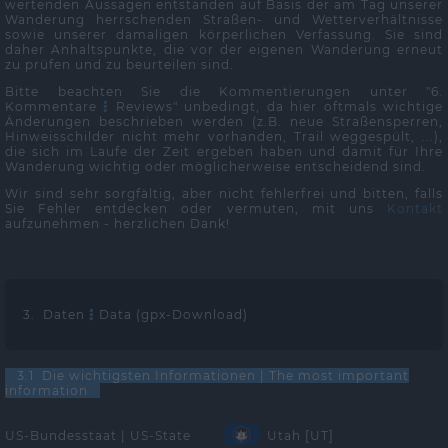
wertenden Aussagen entstanden auf Basis der am Tag unserer
Wanderung herrschenden Straßen- und Wetterverhältnisse
sowie unserer damaligen körperlichen Verfassung. Sie sind
daher Anhaltspunkte, die vor der eigenen Wanderung erneut
zu prüfen und zu beurteilen sind.
Bitte beachten Sie die Kommentierungen unter "6.
Kommentare
Reviews" unbedingt, da hier oftmals wichtige
Änderungen beschrieben werden (z.B. neue Straßensperren,
Hinweisschilder nicht mehr vorhanden, Trail weggespült, ...),
die sich im Laufe der Zeit ergeben haben und damit für Ihre
Wanderung wichtig oder möglicherweise entscheidend sind.
Wir sind sehr sorgfältig, aber nicht fehlerfrei und bitten, falls
Sie Fehler entdecken oder vermuten, mit uns
Kontakt
aufzunehmen - herzlichen Dank!
3. Daten
Data (gpx-Download)
3.1 Die wichtigsten Informationen | The most important
information
US-Bundesstaat | US-State
Utah [UT]