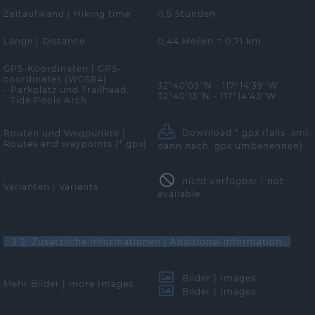
Zeitaufwand | Hiking time
0,5 Stunden
Länge | Distance
0,44 Meilen = 0,71 km
GPS-Koordinaten | GPS-
coordinates (WGS84)
32°40'05''N - 117°14'39''W
- Parkplatz und Trailhead:
32°40'13''N - 117°14'43''W
- Tide Pools Arch:
Download *.gpx
(falls .xml,
Routen und Wegpunkte |
Routes and waypoints (*.gpx)
dann nach .gpx umbenennen)
nicht verfügbar | not
Varianten | Variants
available
3.2 Zusätzliche Informationen | Additional information
Bilder | Images
Mehr Bilder | more Images
Bilder | Images