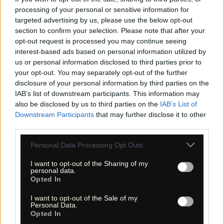
Westseite zum Tide Pools Trail (GPS-Koordinaten siehe oben).
processing of your personal or sensitive information for
targeted advertising by us, please use the below opt-out
4.3 Wanderung | Hike
section to confirm your selection. Please note that after your
opt-out request is processed you may continue seeing
Der Trail ist nicht zu verfehlen, gehen Sie nach 0,2 Meilen
runter zu den Klippen. Die Tide Pools haben braune, sehr
interest-based ads based on personal information utilized by
schöne Felsstrukturen. Das Meer peitscht gegen die Klippen
us or personal information disclosed to third parties prior to
und hat vermutlich dafür gesorgt, zumindest unterstützt, dass
ein kleines Loch in einem Felsvorsprung, der Tide Pools Arch,
your opt-out. You may separately opt-out of the further
entstanden ist. Das Monument bietet tolle Blicke auf San
disclosure of your personal information by third parties on the
Diego, ein nettes Lighthouse, ein paar Spaziergänge und ist
IAB’s list of downstream participants. This information may
einen Ausflug wert.
also be disclosed by us to third parties on the
IAB’s List of
Downstream Participants
that may further disclose it to other
third parties.
5. Wanderkarten
Hiking maps
Please note that this website/app uses one or more Google
Personal Data Processing Opt Outs
services and may gather and store information including but
not limited to your visit or usage behaviour. You may click to
I want to opt-out of the Sharing of my
Nachfolgend finden Sie zwei Wanderkarten:
personal data.
grant or deny consent to Google and its third-party tags to
Opted In
use your data for below specified purposes in below Google
5.1 Interaktive Wanderkarte | Interactive hiking map
(Strassenkarte - topographische Karte - Satellit | Street
consent section.
I want to opt-out of the Sale of my
Map - Topo Map - Satellit)
Personal Data.
5.2 Topografische Wanderkarte
Opted In