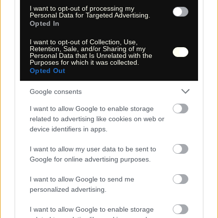
Die interaktive Wanderkarte bietet Ihnen die Möglichkeiten,
I want to opt-out of processing my
bei der Beurteilung und Planung der Wanderungen z.B.
Personal Data for Targeted Advertising.
Satelliten-Aufnahmen anzusehen, in der Topografie zu zoomen
Opted In
und das weitere Umfeld zu begutachten und zu erkunden.
Die topografische Karte kann gedruckt (8. Druck | Printing)
I want to opt-out of Collection, Use,
und mit in die USA genommen werden, um sich bei der
Retention, Sale, and/or Sharing of my
Wanderung, neben der GPS-Navigation, an der Kartografie,
Personal Data that Is Unrelated with the
der Natur und deren Topografie zu orientieren.
Purposes for which it was collected.
Opted Out
5.1 Interaktive Wanderkarte | Interactive hiking map
Google consents
I want to allow Google to enable storage
+
related to advertising like cookies on web or
device identifiers in apps.
−
I want to allow my user data to be sent to
Google for online advertising purposes.
I want to allow Google to send me
personalized advertising.
I want to allow Google to enable storage