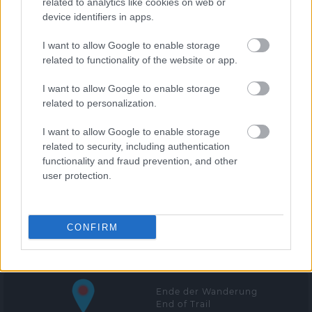
Karte entsperren
related to analytics like cookies on web or
device identifiers in apps.
Unlock map
I want to allow Google to enable storage
related to functionality of the website or app.
I want to allow Google to enable storage
related to personalization.
I want to allow Google to enable storage
Leaflet
related to security, including authentication
functionality and fraud prevention, and other
user protection.
Start der Wanderung
Trailhead
Oftmals finden Sie neben den GPS-Daten für die Wanderung
CONFIRM
auch Routen für eine Off-Road-Anfahrt. Hier bedeutet der
Marker den Beginn der Off-Road-Fahrt.
Ende der Wanderung
End of Trail