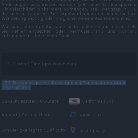
Änderungen beschrieben werden (z.B. neue Straßensperren,
Hinweisschilder nicht mehr vorhanden, Trail weggespült, ...),
die sich im Laufe der Zeit ergeben haben und damit für Ihre
Wanderung wichtig oder möglicherweise entscheidend sind.
Wir sind sehr sorgfältig, aber nicht fehlerfrei und bitten, falls
Sie Fehler entdecken oder vermuten, mit uns
Kontakt
aufzunehmen - herzlichen Dank!
3. Daten
Data (gpx-Download)
3.1 Die wichtigsten Informationen | The most important
information
US-Bundesstaat | US-State
California [CA]
Anfahrt | Getting there
PKW | Car
Schwierigkeitsgrad | Difficulty
leicht | easy