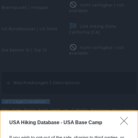
nicht verfügbar | not
Brennpunkt | Hotspot
available
USA Hiking State:
US Bundesstaat | US State
California [CA]
nicht verfügbar | not
Die besten 10 | Top 10
available
4. Beschreibungen
Descriptions
4.1 Lage | Location
Der Tide Pools Arch liegt im Cabrillo National Monument,
westlich von San Diego, Kalifornien.
USA Hiking Database -
USA Base Camp
4.2 Anfahrt | Getting there
Fahren Sie in das Cabrillo National Monument und dort auf die
If you wish to opt-out of the sale, sharing to third parties, or