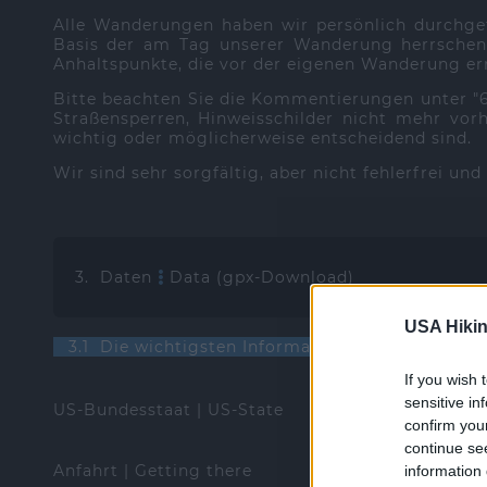
Alle Wanderungen haben wir persönlich durchge
Basis der am Tag unserer Wanderung herrschend
Anhaltspunkte, die vor der eigenen Wanderung ern
Bitte beachten Sie die Kommentierungen unter 
Straßensperren, Hinweisschilder nicht mehr vorh
wichtig oder möglicherweise entscheidend sind.
Wir sind sehr sorgfältig, aber nicht fehlerfrei un
3. Daten
Data (gpx-Download)
USA Hikin
3.1 Die wichtigsten Informationen | The most i
If you wish 
sensitive in
US-Bundesstaat | US-State
confirm you
continue se
Anfahrt | Getting there
information 