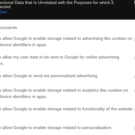
Bilder | Images
ersonal Data that Is Unrelated with the Purposes for which it
lected.
Bilder | Images
Out
nicht verfügbar | not av
consents
o allow Google to enable storage related to advertising like cookies on
USA Hiking State: Oreg
evice identifiers in apps.
nicht verfügbar | not av
o allow my user data to be sent to Google for online advertising
s.
to allow Google to send me personalized advertising.
o allow Google to enable storage related to analytics like cookies on
evice identifiers in apps.
o allow Google to enable storage related to functionality of the website
 nördlich von Newport und westlich gleich neben Agathe
o allow Google to enable storage related to personalization.