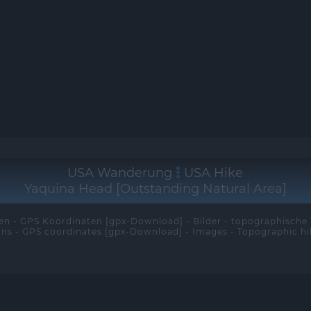
USA Wanderung
USA Hike
Yaquina Head [Outstanding Natural Area]
n - GPS Koordinaten [gpx-Download] - Bilder - topographisch
ons - GPS coordinates [gpx-Download] - Images - Topographic h