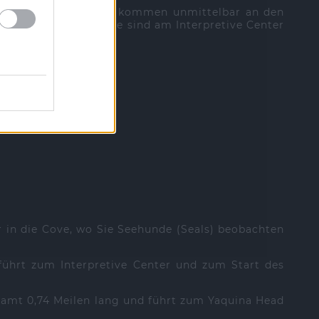
ighthouse Drive. Sie kommen unmittelbar an den
wei weitere Parkplätze sind am Interpretive Center
Highlights.
er in die Cove, wo Sie Seehunde (Seals) beobachten
 führt zum Interpretive Center und zum Start des
esamt 0,74 Meilen lang und führt zum Yaquina Head