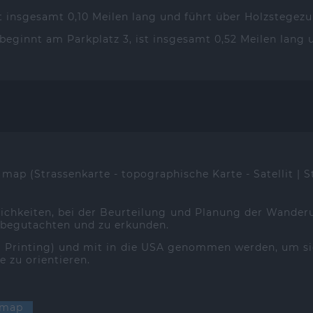
st insgesamt 0,10 Meilen lang und führt über Holzstegez
l beginnt am Parkplatz 3, ist insgesamt 0,52 Meilen lang
 map (Strassenkarte - topographische Karte - Satellit | S
lichkeiten, bei der Beurteilung und Planung der Wander
 begutachten und zu erkunden.
 | Printing) und mit in die USA genommen werden, um s
e zu orientieren.
g map