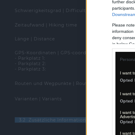
further disc
participants
Schwierigkeitsgrad | Difficulty
Downstream 
Zeitaufwand | Hiking time
Please note
information 
deny consent
Länge | Distance
in below Go
GPS-Koordinaten | GPS-coordinates (WGS84)
- Parkplatz 1:
Persona
- Parkplatz 2:
- Parkplatz 3:
I want t
Opted 
Routen und Wegpunkte | Routes and waypoints (*
I want t
Varianten | Variants
Opted 
I want 
Advertis
3.2 Zusätzliche Informationen | Additional info
Opted 
I want t