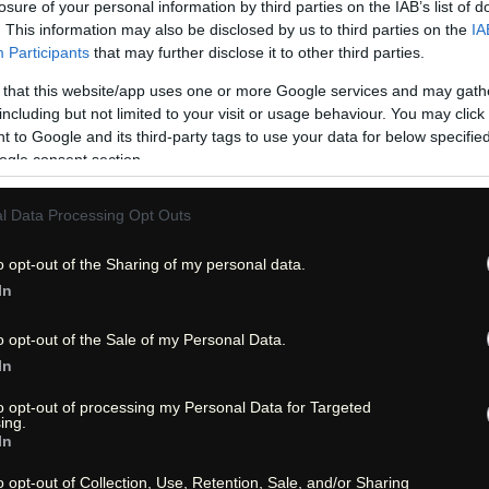
losure of your personal information by third parties on the IAB’s list of
. This information may also be disclosed by us to third parties on the
IA
leicht | easy
Participants
that may further disclose it to other third parties.
1,5 - 2,5 Stunden
 that this website/app uses one or more Google services and may gath
including but not limited to your visit or usage behaviour. You may click 
 to Google and its third-party tags to use your data for below specifi
2,14 Meilen = 3,44 km
ogle consent section.
44°40'26''N - 124°04'00''W
l Data Processing Opt Outs
44°40'29''N - 124°04'26''W
44°40'34''N - 124°04'39''W
o opt-out of the Sharing of my personal data.
In
.gpx)
Download *.gpx
(falls .
o opt-out of the Sale of my Personal Data.
nicht verfügbar | not av
In
to opt-out of processing my Personal Data for Targeted
ing.
rmation
In
o opt-out of Collection, Use, Retention, Sale, and/or Sharing