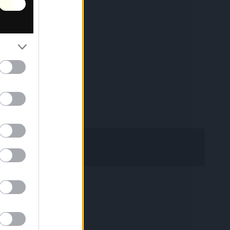
ailable
on [OR]
ailable
 Beach, Oregon.