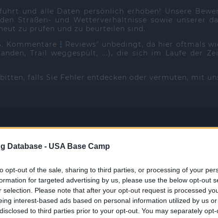
führt und alle Daten persönlich erhoben! Unsere Bew
en Straßen- und Wetterverhältnisse sowie unserer dam
eut zu prüfen und zu beurteilen sind.
"6. Kommentare
Reviews" unbedingt, da hier oftmals w
anden, Trail weggespült, ...), die sich im Laufe der
d bitten, falls Sie Fehler entdecken oder vermuten, mit u
g Database -
USA Base Camp
mportant information
to opt-out of the sale, sharing to third parties, or processing of your per
formation for targeted advertising by us, please use the below opt-out s
Oregon [OR]
r selection. Please note that after your opt-out request is processed y
eing interest-based ads based on personal information utilized by us or
PKW | Car
disclosed to third parties prior to your opt-out. You may separately opt-