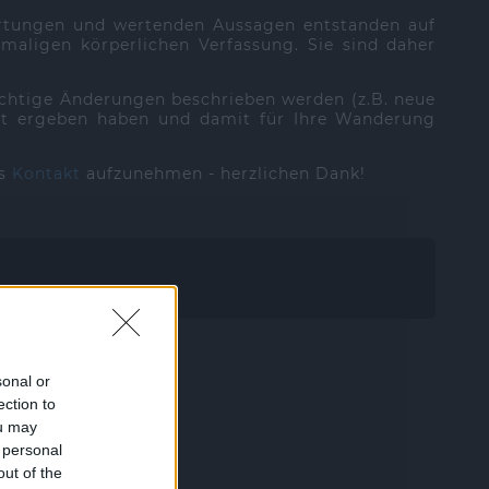
ertungen und wertenden Aussagen entstanden auf
aligen körperlichen Verfassung. Sie sind daher
ichtige Änderungen beschrieben werden (z.B. neue
 Zeit ergeben haben und damit für Ihre Wanderung
ns
Kontakt
aufzunehmen - herzlichen Dank!
sonal or
ection to
ou may
 personal
out of the